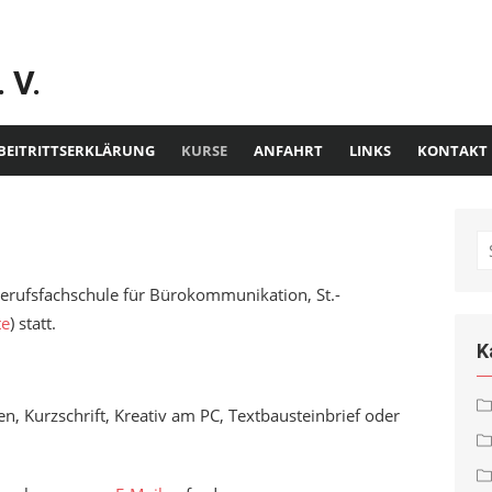
 V.
BEITRITTSERKLÄRUNG
KURSE
ANFAHRT
LINKS
KONTAKT
S
fo
Berufsfachschule für Bürokommunikation, St.-
te
) statt.
K
, Kurzschrift, Kreativ am PC, Textbausteinbrief oder