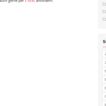
 auch gerne per
E-Mail
anfordern.
S