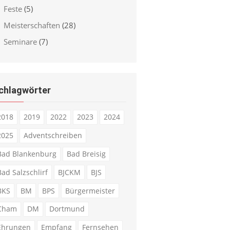
Feste
(5)
Meisterschaften
(28)
Seminare
(7)
chlagwörter
2018
2019
2022
2023
2024
2025
Adventschreiben
Bad Blankenburg
Bad Breisig
Bad Salzschlirf
BJCKM
BJS
BKS
BM
BPS
Bürgermeister
Cham
DM
Dortmund
Ehrungen
Empfang
Fernsehen