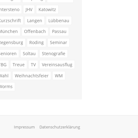
Intersteno
JHV
Katowitz
Kurzschrift
Langen
Lübbenau
München
Offenbach
Passau
Regensburg
Roding
Seminar
Senioren
Soltau
Stenografie
TBG
Treue
TV
Vereinsausflug
Wahl
Weihnachtsfeier
WM
Worms
Impressum
Datenschutzerklärung