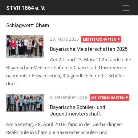
Skip
STVR 1864 e. V.
to
content
Schlagwort:
Cham
Posted
29. März 2025
MEISTERSCHAFTEN
on
Bayerische Meisterschaften 2025
Am 22. und 23. März 2025 fanden die
Bayerischen Meisterschaften in Cham statt. Unser Verein
nahm mit 7 Erwachsenen, 3 Jugendlichen und 1 Schüler
dort...
Posted
9. Dezember 2018
MEISTERSCHAFTEN
on
Bayerische Schüler- und
Jugendmeisterschaft
Am Samstag, 28. April 2018, fand in der Gerhardinger-
Realschule in Cham die Bayerische Schüler- und