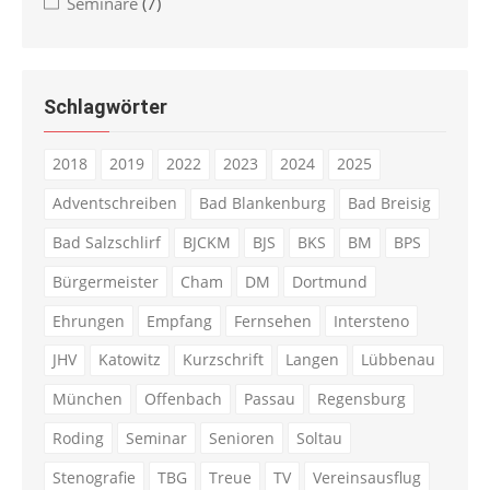
Seminare
(7)
Schlagwörter
2018
2019
2022
2023
2024
2025
Adventschreiben
Bad Blankenburg
Bad Breisig
Bad Salzschlirf
BJCKM
BJS
BKS
BM
BPS
Bürgermeister
Cham
DM
Dortmund
Ehrungen
Empfang
Fernsehen
Intersteno
JHV
Katowitz
Kurzschrift
Langen
Lübbenau
München
Offenbach
Passau
Regensburg
Roding
Seminar
Senioren
Soltau
Stenografie
TBG
Treue
TV
Vereinsausflug