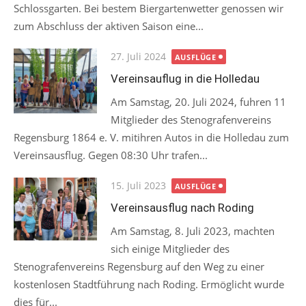
Schlossgarten. Bei bestem Biergartenwetter genossen wir
zum Abschluss der aktiven Saison eine...
Posted
27. Juli 2024
AUSFLÜGE
on
Vereinsauflug in die Holledau
Am Samstag, 20. Juli 2024, fuhren 11
Mitglieder des Stenografenvereins
Regensburg 1864 e. V. mitihren Autos in die Holledau zum
Vereinsausflug. Gegen 08:30 Uhr trafen...
Posted
15. Juli 2023
AUSFLÜGE
on
Vereinsausflug nach Roding
Am Samstag, 8. Juli 2023, machten
sich einige Mitglieder des
Stenografenvereins Regensburg auf den Weg zu einer
kostenlosen Stadtführung nach Roding. Ermöglicht wurde
dies für...