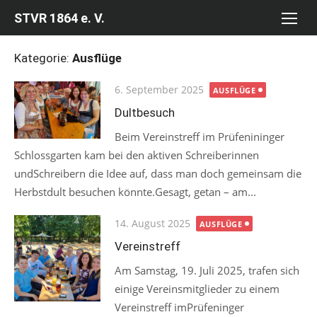
Skip
STVR 1864 e. V.
to
content
Kategorie:
Ausflüge
Posted
6. September 2025
AUSFLÜGE
on
Dultbesuch
Beim Vereinstreff im Prüfenininger
Schlossgarten kam bei den aktiven Schreiberinnen
undSchreibern die Idee auf, dass man doch gemeinsam die
Herbstdult besuchen könnte.Gesagt, getan – am...
Posted
14. August 2025
AUSFLÜGE
on
Vereinstreff
Am Samstag, 19. Juli 2025, trafen sich
einige Vereinsmitglieder zu einem
Vereinstreff imPrüfeninger