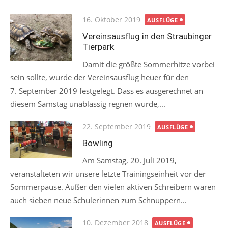
Posted
16. Oktober 2019
AUSFLÜGE
on
Vereinsausflug in den Straubinger
Tierpark
Damit die größte Sommerhitze vorbei
sein sollte, wurde der Vereinsausflug heuer für den
7. September 2019 festgelegt. Dass es ausgerechnet an
diesem Samstag unablässig regnen würde,...
Posted
22. September 2019
AUSFLÜGE
on
Bowling
Am Samstag, 20. Juli 2019,
veranstalteten wir unsere letzte Trainingseinheit vor der
Sommerpause. Außer den vielen aktiven Schreibern waren
auch sieben neue Schülerinnen zum Schnuppern...
Posted
10. Dezember 2018
AUSFLÜGE