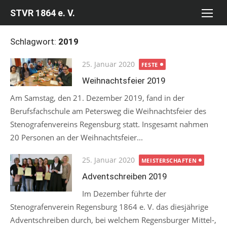
Skip
STVR 1864 e. V.
to
content
Schlagwort:
2019
Posted
25. Januar 2020
FESTE
on
Weihnachtsfeier 2019
Am Samstag, den 21. Dezember 2019, fand in der
Berufsfachschule am Petersweg die Weihnachtsfeier des
Stenografenvereins Regensburg statt. Insgesamt nahmen
20 Personen an der Weihnachtsfeier...
Posted
25. Januar 2020
MEISTERSCHAFTEN
on
Adventschreiben 2019
Im Dezember führte der
Stenografenverein Regensburg 1864 e. V. das diesjährige
Adventschreiben durch, bei welchem Regensburger Mittel-,