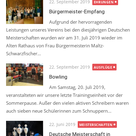
Posted
22. September 2019
EHRUNGEN
on
Bürgermeister-Empfang
Aufgrund der hervorragenden
Leistungen unseres Vereins bei den diesjährigen Deutschen
Meisterschaften wurden wir am 31. Juli 2019 wieder im
Alten Rathaus von Frau Bürgermeisterin Maltz-
Schwarzfischer...
Posted
22. September 2019
AUSFLÜGE
on
Bowling
Am Samstag, 20. Juli 2019,
veranstalteten wir unsere letzte Trainingseinheit vor der
Sommerpause. Außer den vielen aktiven Schreibern waren
auch sieben neue Schülerinnen zum Schnuppern...
Posted
22. Juni 2019
MEISTERSCHAFTEN
on
Deutsche Meisterschaft in