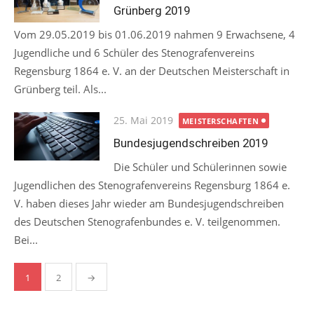
Grünberg 2019
Vom 29.05.2019 bis 01.06.2019 nahmen 9 Erwachsene, 4
Jugendliche und 6 Schüler des Stenografenvereins
Regensburg 1864 e. V. an der Deutschen Meisterschaft in
Grünberg teil. Als...
Posted
25. Mai 2019
MEISTERSCHAFTEN
on
Bundesjugendschreiben 2019
Die Schüler und Schülerinnen sowie
Jugendlichen des Stenografenvereins Regensburg 1864 e.
V. haben dieses Jahr wieder am Bundesjugendschreiben
des Deutschen Stenografenbundes e. V. teilgenommen.
Bei...
Seitennummerierung
1
2
→
der
Beiträge