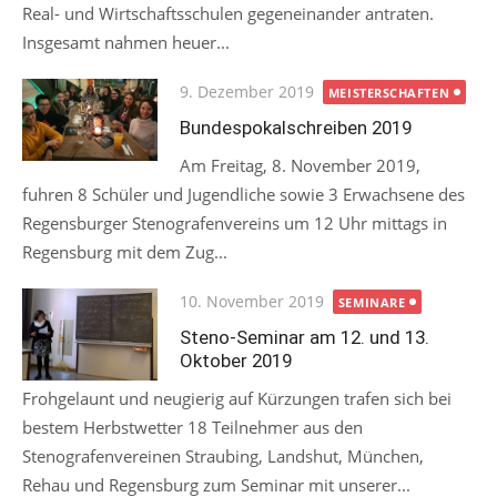
Real- und Wirtschaftsschulen gegeneinander antraten.
Insgesamt nahmen heuer...
Posted
9. Dezember 2019
MEISTERSCHAFTEN
on
Bundespokalschreiben 2019
Am Freitag, 8. November 2019,
fuhren 8 Schüler und Jugendliche sowie 3 Erwachsene des
Regensburger Stenografenvereins um 12 Uhr mittags in
Regensburg mit dem Zug...
Posted
10. November 2019
SEMINARE
on
Steno-Seminar am 12. und 13.
Oktober 2019
Frohgelaunt und neugierig auf Kürzungen trafen sich bei
bestem Herbstwetter 18 Teilnehmer aus den
Stenografenvereinen Straubing, Landshut, München,
Rehau und Regensburg zum Seminar mit unserer...