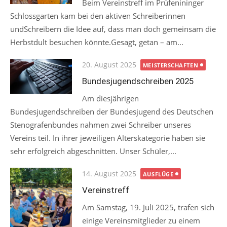
Beim Vereinstreff im Prüfenininger
Schlossgarten kam bei den aktiven Schreiberinnen
undSchreibern die Idee auf, dass man doch gemeinsam die
Herbstdult besuchen könnte.Gesagt, getan – am...
Posted
20. August 2025
MEISTERSCHAFTEN
on
Bundesjugendschreiben 2025
Am diesjährigen
Bundesjugendschreiben der Bundesjugend des Deutschen
Stenografenbundes nahmen zwei Schreiber unseres
Vereins teil. In ihrer jeweiligen Alterskategorie haben sie
sehr erfolgreich abgeschnitten. Unser Schüler,...
Posted
14. August 2025
AUSFLÜGE
on
Vereinstreff
Am Samstag, 19. Juli 2025, trafen sich
einige Vereinsmitglieder zu einem