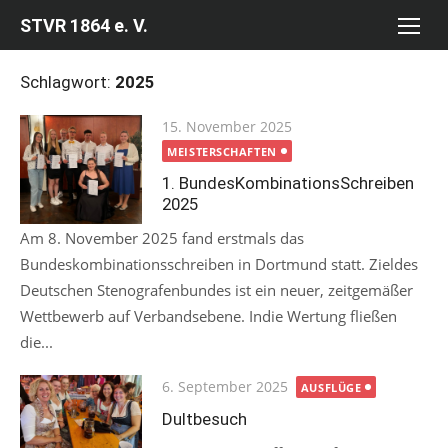
Skip
STVR 1864 e. V.
to
content
Schlagwort:
2025
Posted
15. November 2025
on
MEISTERSCHAFTEN
1. BundesKombinationsSchreiben
2025
Am 8. November 2025 fand erstmals das
Bundeskombinationsschreiben in Dortmund statt. Zieldes
Deutschen Stenografenbundes ist ein neuer, zeitgemäßer
Wettbewerb auf Verbandsebene. Indie Wertung fließen
die...
Posted
6. September 2025
AUSFLÜGE
on
Dultbesuch