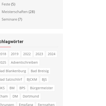
Feste
(5)
Meisterschaften
(28)
Seminare
(7)
chlagwörter
2018
2019
2022
2023
2024
2025
Adventschreiben
Bad Blankenburg
Bad Breisig
Bad Salzschlirf
BJCKM
BJS
BKS
BM
BPS
Bürgermeister
Cham
DM
Dortmund
Ehrungen
Empfang
Fernsehen