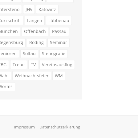
Intersteno
JHV
Katowitz
Kurzschrift
Langen
Lübbenau
München
Offenbach
Passau
Regensburg
Roding
Seminar
Senioren
Soltau
Stenografie
TBG
Treue
TV
Vereinsausflug
Wahl
Weihnachtsfeier
WM
Worms
Impressum
Datenschutzerklärung