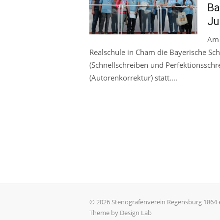
on
Ba
Ju
Am 
Realschule in Cham die Bayerische Sch
(Schnellschreiben und Perfektionsschr
(Autorenkorrektur) statt....
© 2026 Stenografenverein Regensburg 1864 e
Theme by Design Lab