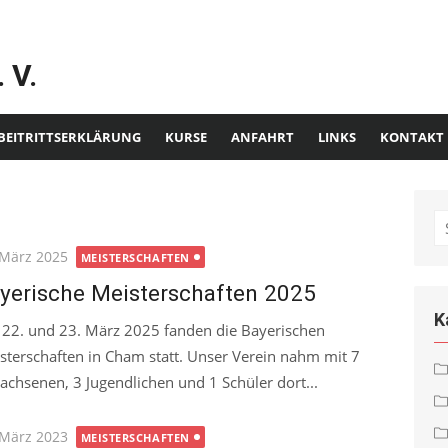
 V.
BEITRITTSERKLÄRUNG
KURSE
ANFAHRT
LINKS
KONTAKT
S
fo
ted
 März 2025
MEISTERSCHAFTEN
yerische Meisterschaften 2025
K
22. und 23. März 2025 fanden die Bayerischen
sterschaften in Cham statt. Unser Verein nahm mit 7
achsenen, 3 Jugendlichen und 1 Schüler dort...
ted
 März 2023
MEISTERSCHAFTEN