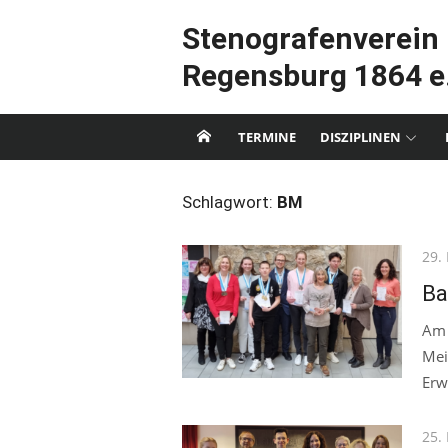
Skip
Stenografenverein
to
content
Regensburg 1864 e.
TERMINE
DISZIPLINEN
Schlagwort:
BM
Pos
29.
on
Ba
Am 
Mei
Erw
Pos
25.